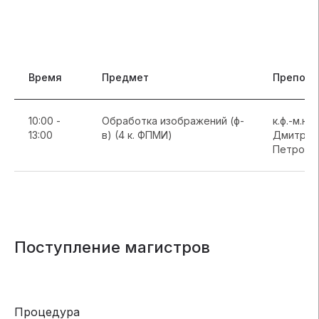
Время
Предмет
Препода
10:00 -
Обработка изображений (ф-
к.ф.-м.н.
13:00
в) (4 к. ФПМИ)
Дмитрий
Петрови
Поступление магистров
Процедура