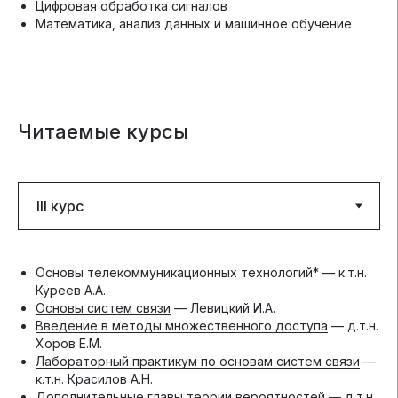
Цифровая обработка сигналов
Математика, анализ данных и машинное обучение
Читаемые курсы
Основы телекоммуникационных технологий* — к.т.н.
Куреев А.А.
Основы систем связи
— Левицкий И.А.
Введение в методы множественного доступа
— д.т.н.
Хоров Е.М.
Лабораторный практикум по основам систем связи
—
к.т.н. Красилов А.Н.
Дополнительные главы теории вероятностей — д.т.н.